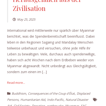
Zivilisation
May 25, 2025
International wird mittlerweile nur spärlich über Myanmar
berichtet, was die Spendenbereitschaft beeinflusst. Dabei
leben in den Regionen Sagaing und Mandalay Menschen
teilweise unbehaust und versuchen, ohne jede Hilfe ihr
Leben zu bewältigen. Viele, durchaus auch spendenwillige,
haben sich acht Wochen nach dem Erdbeben wieder von
Myanmar abgewandt. Nicht unbedingt aus Gleichgültigkeit,
sondern zum einen im […]
Read more...
,
,
Buddhism
Consequences of the Coup d'État
Displaced
,
,
,
Persons
Humanitarian Aid
Indo-Pacific
Natural Disaster
,
,
,
,
,
,
Aid
Civil Society
Donation
earthquake
Myanmar
SAC