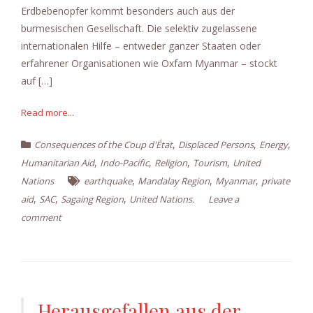
Erdbebenopfer kommt besonders auch aus der
burmesischen Gesellschaft. Die selektiv zugelassene
internationalen Hilfe – entweder ganzer Staaten oder
erfahrener Organisationen wie Oxfam Myanmar – stockt
auf […]
Read more...
,
,
,
Consequences of the Coup d'État
Displaced Persons
Energy
,
,
,
,
Humanitarian Aid
Indo-Pacific
Religion
Tourism
United
,
,
,
Nations
earthquake
Mandalay Region
Myanmar
private
,
,
,
aid
SAC
Sagaing Region
United Nations.
Leave a
comment
Herausgefallen aus der