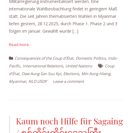
Militärregierung instrumentalisiert werden. Eine
internationale Wahlbeobachtung findet in geringem Maß
statt. Die seit Jahren thematisierten Wahlen in Myanmar
liefen gestern, 28.12.2025, durch Phase 1. Phase 2 und 3
folgen im Januar. Gewählt wurde […]
Read more...
,
,
Consequences of the Coup d'État
Domestic Politics
Indo-
,
,
Pacific
International Relations
United Nations
Coup
,
,
,
,
d'État
Daw Aung San Suu Kyi
Elections
Min Aung Hlaing
,
Myanmar
NLD USDP
Leave a comment
Kaum noch Hilfe für Sagaing
/ စစ်ကိုင်းတိုင်းဒေသကြီး