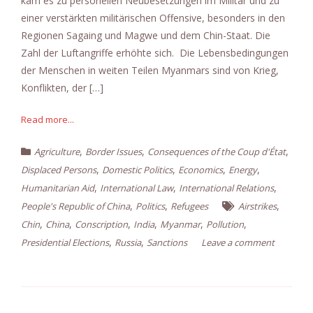
kam es zu personellen Neubesetzungen im Militär und zu
einer verstärkten militärischen Offensive, besonders in den
Regionen Sagaing und Magwe und dem Chin-Staat. Die
Zahl der Luftangriffe erhöhte sich. Die Lebensbedingungen
der Menschen in weiten Teilen Myanmars sind von Krieg,
Konflikten, der […]
Read more...
,
,
,
Agriculture
Border Issues
Consequences of the Coup d'État
,
,
,
,
Displaced Persons
Domestic Politics
Economics
Energy
,
,
,
Humanitarian Aid
International Law
International Relations
,
,
,
People's Republic of China
Politics
Refugees
Airstrikes
,
,
,
,
,
,
Chin
China
Conscription
India
Myanmar
Pollution
,
,
Presidential Elections
Russia
Sanctions
Leave a comment