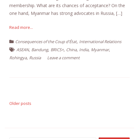
membership. What are its chances of acceptance? On the
one hand, Myanmar has strong advocates in Russia, […]
Read more...
,
Consequences of the Coup d'État
International Relations
,
,
,
,
,
,
ASEAN
Bandung
BRICS+
China
India
Myanmar
,
Rohingya
Russia
Leave a comment
Posts
navigation
Older posts