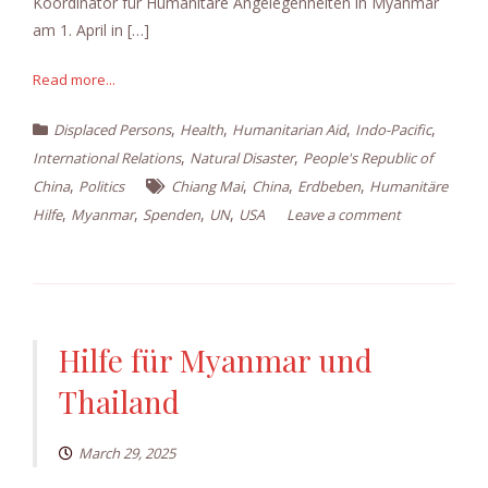
Koordinator für Humanitäre Angelegenheiten in Myanmar
am 1. April in […]
Read more...
,
,
,
,
Displaced Persons
Health
Humanitarian Aid
Indo-Pacific
,
,
International Relations
Natural Disaster
People's Republic of
,
,
,
,
China
Politics
Chiang Mai
China
Erdbeben
Humanitäre
,
,
,
,
Hilfe
Myanmar
Spenden
UN
USA
Leave a comment
Hilfe für Myanmar und
Thailand
March 29, 2025