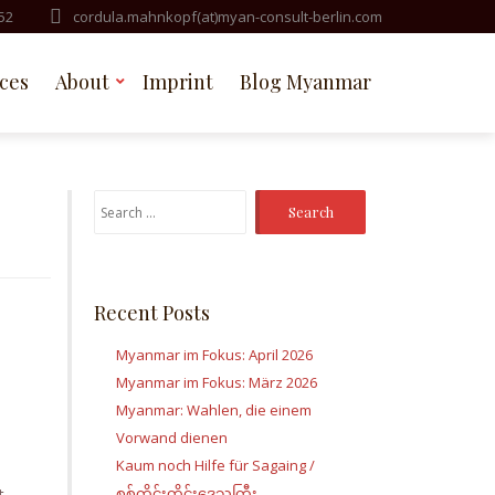
52
cordula.mahnkopf(at)myan-consult-berlin.com
ices
About
Imprint
Blog Myanmar
Search
for:
Recent Posts
Myanmar im Fokus: April 2026
Myanmar im Fokus: März 2026
Myanmar: Wahlen, die einem
Vorwand dienen
Kaum noch Hilfe für Sagaing /
စစ်ကိုင်းတိုင်းဒေသကြီး
t