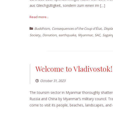
aus Gleichgültigkeit, sondern zum einen im […]
Read more...
,
,
Buddhism
Consequences of the Coup d'État
Displ
,
,
,
,
,
Society
Donation
earthquake
Myanmar
SAC
Sagain
Welcome to Vladivostok!
October 31, 2023
The tourism sector in Myanmar thoroughly shatter
Russia and China by Myanmar’s military council. Trav
come to visit its people, beaches, landscapes, an