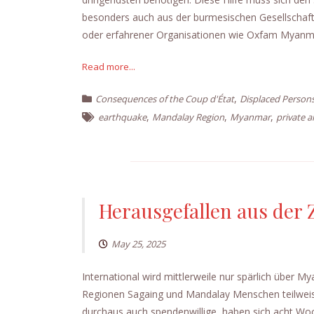
besonders auch aus der burmesischen Gesellschaft.
oder erfahrener Organisationen wie Oxfam Myanma
Read more...
,
Consequences of the Coup d'État
Displaced Person
,
,
,
earthquake
Mandalay Region
Myanmar
private a
Herausgefallen aus der Z
May 25, 2025
International wird mittlerweile nur spärlich über M
Regionen Sagaing und Mandalay Menschen teilweise 
durchaus auch spendenwillige, haben sich acht 