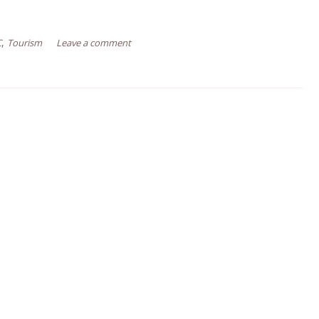
,
C
Tourism
Leave a comment