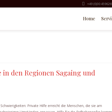
+49 (0)30 459626
Home
Serv
fe in den Regionen Sagaing und
Schwierigkeiten: Private Hilfe erreicht die Menschen, die sie am
n schwierigen Umständen anpassen. Hilfe für die Erdbebenopfer komm