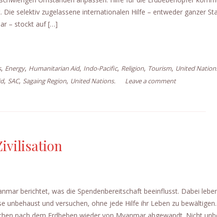
 Die selektiv zugelassene internationalen Hilfe – entweder ganzer St
r – stockt auf […]
,
,
,
,
,
,
s
Energy
Humanitarian Aid
Indo-Pacific
Religion
Tourism
United Nation
,
,
,
id
SAC
Sagaing Region
United Nations.
Leave a comment
ivilisation
yanmar berichtet, was die Spendenbereitschaft beeinflusst. Dabei lebe
unbehaust und versuchen, ohne jede Hilfe ihr Leben zu bewältigen. 
Wochen nach dem Erdbeben wieder von Myanmar abgewandt. Nicht unb