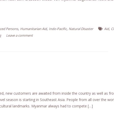
,
,
,
,
aced Persons
Humanitarian Aid
Indo-Pacific
Natural Disaster
Aid
Ci
g
Leave a comment
ed, new customers are awaited from inside the country as well as fr
el season is starting in Southeast Asia. People from all over the worl
d cultural landmarks. Myanmar always had to compete […]