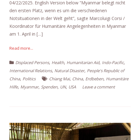
04/22/2025. English Version below “Myanmar belegt nicht
den ersten Platz, wenn es um die verschiedenen
Notsituationen in der Welt geht”, sagte Marcoluigi Corsi /
Koordinator für Humanitäre Angelegenheiten in Myanmar
am 1. April in […]
Read more...
,
,
,
,
Displaced Persons
Health
Humanitarian Aid
Indo-Pacific
,
,
International Relations
Natural Disaster
People's Republic of
,
,
,
,
China
Politics
Chiang Mai
China
Erdbeben
Humanitäre
,
,
,
,
Hilfe
Myanmar
Spenden
UN
USA
Leave a comment