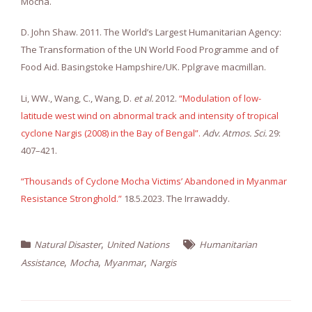
Mocha.
D. John Shaw. 2011. The World’s Largest Humanitarian Agency:
The Transformation of the UN World Food Programme and of
Food Aid. Basingstoke Hampshire/UK. Pplgrave macmillan.
Li, WW., Wang, C., Wang, D.
et al.
2012.
“Modulation of low-
latitude west wind on abnormal track and intensity of tropical
cyclone Nargis (2008) in the Bay of Bengal”.
Adv. Atmos. Sci.
29:
407–421.
“Thousands of Cyclone Mocha Victims’ Abandoned in Myanmar
Resistance Stronghold.”
18.5.2023. The Irrawaddy.
,
Natural Disaster
United Nations
Humanitarian
,
,
,
Assistance
Mocha
Myanmar
Nargis