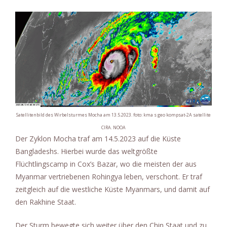
Satellitenbild des Wirbelsturmes Mocha am 13.5.2023. foto: kma s geo kompsat-2A satellite
CIRA. NOOA
Der Zyklon Mocha traf am 14.5.2023 auf die Küste
Bangladeshs. Hierbei wurde das weltgrößte
Flüchtlingscamp in Cox’s Bazar, wo die meisten der aus
Myanmar vertriebenen Rohingya leben, verschont. Er traf
zeitgleich auf die westliche Küste Myanmars, und damit auf
den Rakhine Staat.
Der Sturm bewegte sich weiter über den Chin Staat und zu