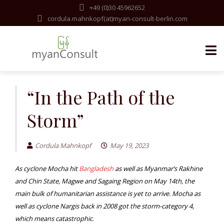
+49 (0)30 45962652
cordula.mahnkopf(at)myan-consult-berlin.com
Skip
to
“In the Path of the
content
Storm”
Cordula Mahnkopf
May 19, 2023
As cyclone Mocha hit
Bangladesh
as well as Myanmar’s Rakhine
and Chin State, Magwe and Sagaing Region on May 14th, the
main bulk of humanitarian assistance is yet to arrive. Mocha as
well as cyclone Nargis back in 2008 got the storm-category 4,
which means catastrophic
.